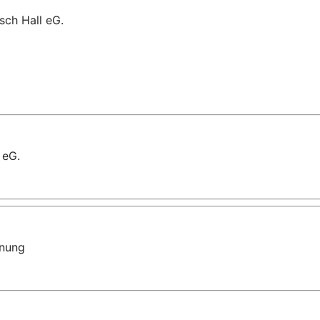
sch Hall eG.
 eG.
dnung