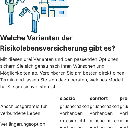
Welche Varianten der
Risikolebensversicherung gibt es?
Mit diesen drei Varianten und den passenden Optionen
sichern Sie sich genau nach Ihren Wünschen und
Möglichkeiten ab. Vereinbaren Sie am besten direkt einen
Termin und lassen Sie sich dazu beraten, welches Modell
für Sie am sinnvollsten ist.
classic
comfort
pr
Anschlussgarantie für
gruenerhaken
gruenerhaken
gru
verbundene Leben
vorhanden
vorhanden
vor
rotesx
nicht
gruenerhaken
gru
Verlängerungsoption
vorhanden
vorhanden
vor