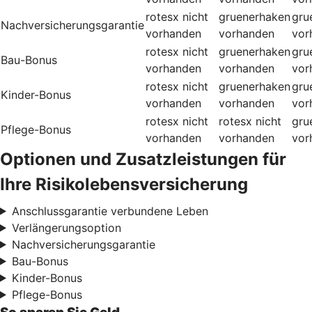
rotesx
nicht
gruenerhaken
gru
Nachversicherungsgarantie
vorhanden
vorhanden
vor
rotesx
nicht
gruenerhaken
gru
Bau-Bonus
vorhanden
vorhanden
vor
rotesx
nicht
gruenerhaken
gru
Kinder-Bonus
vorhanden
vorhanden
vor
rotesx
nicht
rotesx
nicht
gru
Pflege-Bonus
vorhanden
vorhanden
vor
Optionen und Zusatzleistungen für
Ihre Risikolebensversicherung
Anschlussgarantie verbundene Leben
Verlängerungsoption
Nachversicherungsgarantie
Bau-Bonus
Kinder-Bonus
Pflege-Bonus